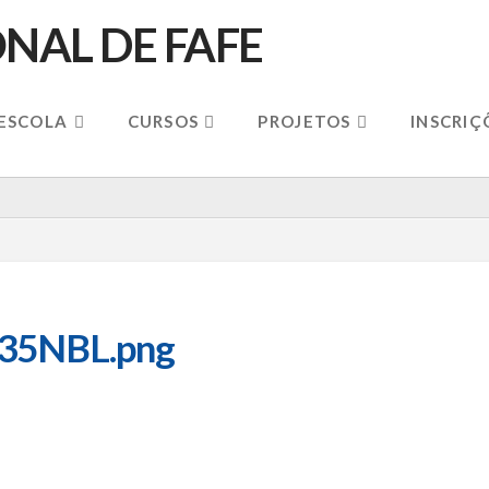
 ESCOLA
CURSOS
PROJETOS
INSCRIÇ
U35NBL.png