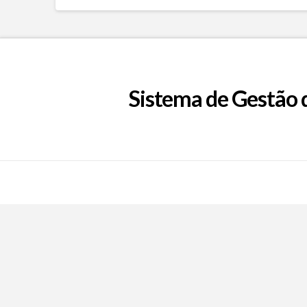
Sistema de Gestão 