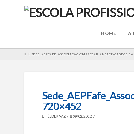
HOME
A
HOME
SEDE_AEPFAFE_ASSOCIACAO-EMPRESARIAL-FAFE-CABECEIRAS
Sede_AEPFafe_Associ
720×452
HÉLDER VAZ
09/02/2022