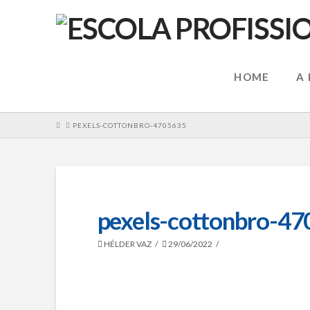
HOME
A
HOME
PEXELS-COTTONBRO-4705635
pexels-cottonbro-4
HÉLDER VAZ
29/06/2022