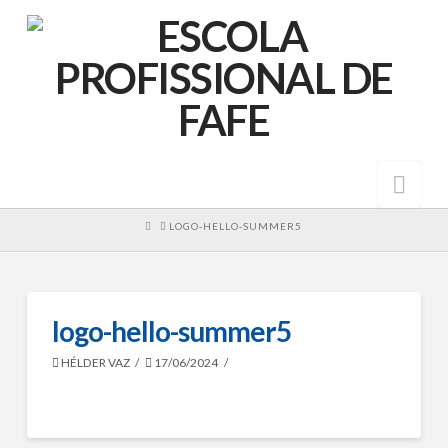
Nav
HOME
LOGO-HELLO-SUMMER5
logo-hello-summer5
HÉLDER VAZ
17/06/2024