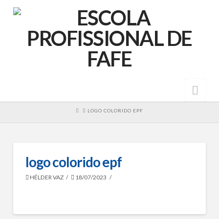
Nav
HOME
LOGO COLORIDO EPF
logo colorido epf
HÉLDER VAZ
18/07/2023