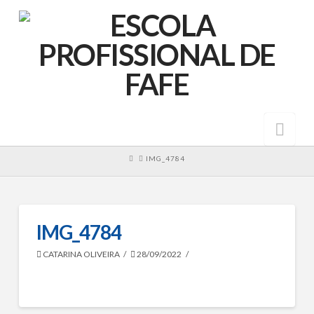
Nav
HOME
IMG_4784
IMG_4784
CATARINA OLIVEIRA
28/09/2022