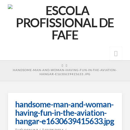
Nav
HOME
HANDSOME-MAN-AND-WOMAN-HAVING-FUN-IN-THE-AVIATION-
HANGAR-E1630639415633.JPG
handsome-man-and-woman-
having-fun-in-the-aviation-
hangar-e1630639415633.jpg