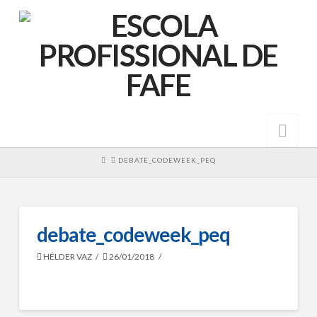
Nav
HOME
DEBATE_CODEWEEK_PEQ
debate_codeweek_peq
HÉLDER VAZ
26/01/2018