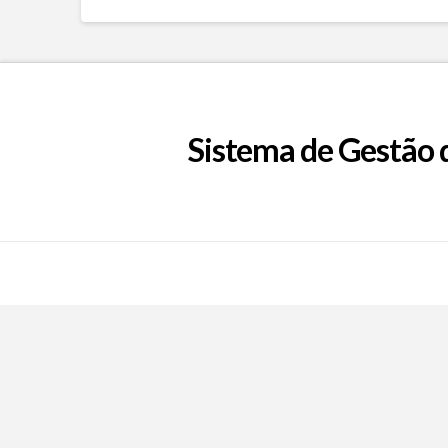
Sistema de Gestão 
Call Now Button
EpFafe Facebook