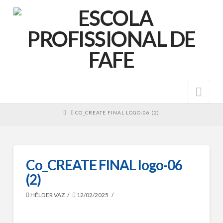
Nav
HOME
CO_CREATE FINAL LOGO-06 (2)
Co_CREATE FINAL logo-06
(2)
HÉLDER VAZ
12/02/2025