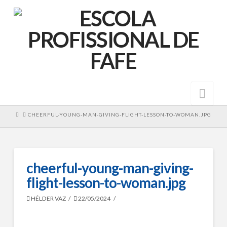
Nav
HOME
CHEERFUL-YOUNG-MAN-GIVING-FLIGHT-LESSON-TO-WOMAN.JPG
cheerful-young-man-giving-
flight-lesson-to-woman.jpg
HÉLDER VAZ
22/05/2024