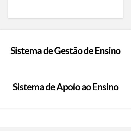
Sistema de Gestão de Ensino
Sistema de Apoio ao Ensino