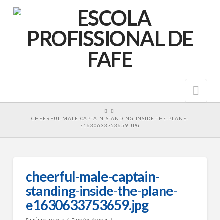
Nav
HOME
CHEERFUL-MALE-CAPTAIN-STANDING-INSIDE-THE-PLANE-
E1630633753659.JPG
cheerful-male-captain-
standing-inside-the-plane-
e1630633753659.jpg