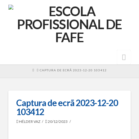
Nav
HOME
CAPTURA DE ECRÃ 2023-12-20 103412
Captura de ecrã 2023-12-20
103412
HÉLDER VAZ
20/12/2023