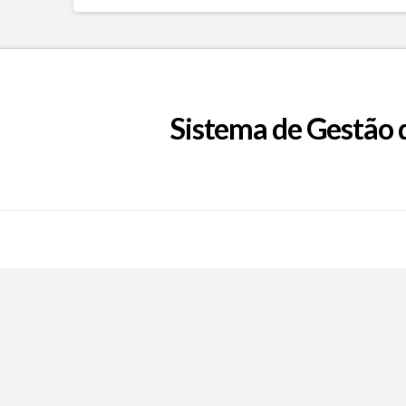
Sistema de Gestão 
Call Now Button
EpFafe Facebook
EpFafe Instagram