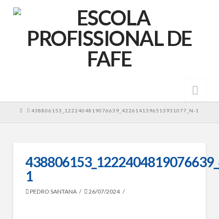
Nav
HOME
438806153_1222404819076639_4226141396513931077_N-1
438806153_1222404819076639_
1
PEDRO SANTANA
26/07/2024