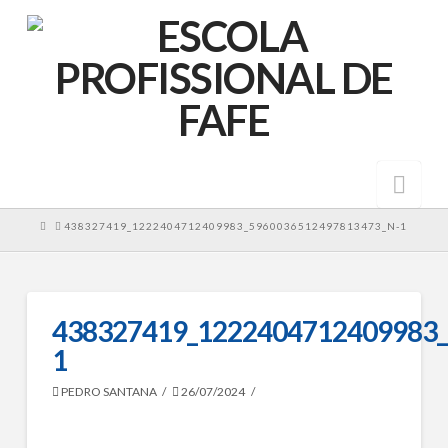
Nav
HOME
438327419_1222404712409983_5960036512497813473_N-1
438327419_1222404712409983_
1
PEDRO SANTANA
26/07/2024