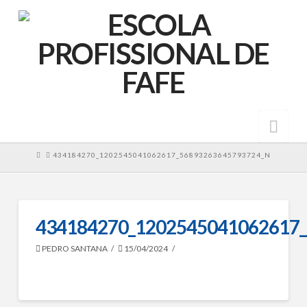
Nav
HOME
434184270_1202545041062617_56893263645793724_N
434184270_1202545041062617
PEDRO SANTANA
15/04/2024