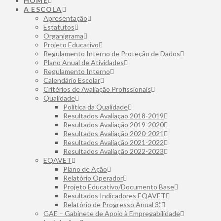
HOME
A ESCOLA
Apresentação
Estatutos
Organigrama
Projeto Educativo
Regulamento Interno de Proteção de Dados
Plano Anual de Atividades
Regulamento Interno
Calendário Escolar
Critérios de Avaliação Profissionais
Qualidade
Política da Qualidade
Resultados Avaliaçao 2018-2019
Resultados Avaliação 2019-2020
Resultados Avaliação 2020-2021
Resultados Avaliação 2021-2022
Resultados Avaliação 2022-2023
EQAVET
Plano de Ação
Relatório Operador
Projeto Educativo/Documento Base
Resultados Indicadores EQAVET
Relatório de Progresso Anual 3.º
GAE – Gabinete de Apoio à Empregabilidade