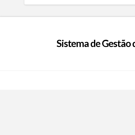
Sistema de Gestão 