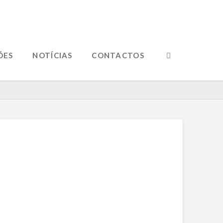
ÕES
NOTÍCIAS
CONTACTOS