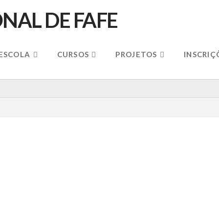
 ESCOLA
CURSOS
PROJETOS
INSCRIÇ