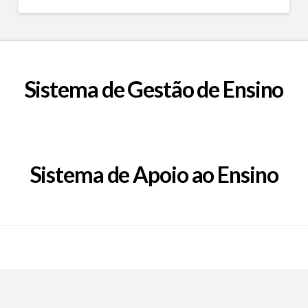
Sistema de Gestão de Ensino
Sistema de Apoio ao Ensino