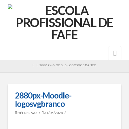
Nav
HOME
2880PX-MOODLE-LOGOSVGBRANCO
2880px-Moodle-
logosvgbranco
HÉLDER VAZ
31/05/2024