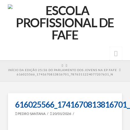
Nav
HOME
INÍCIO DA EDIÇÃO 25/26 DO PARLAMENTO DOS JOVENS NA EP FAFE
616025566_1741670813816701_7876311224077207631_N
616025566_1741670813816701
PEDRO SANTANA
20/01/2026