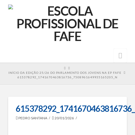
Nav
HOME
INÍCIO DA EDIÇÃO 25/26 DO PARLAMENTO DOS JOVENS NA EP FAFE
615378292_1741670463816736_7508961649935165205_N
615378292_1741670463816736
PEDRO SANTANA
20/01/2026