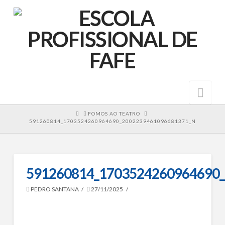
Nav
HOME
FOMOS AO TEATRO
591260814_1703524260964690_2002239461096681371_N
591260814_1703524260964690
PEDRO SANTANA
27/11/2025