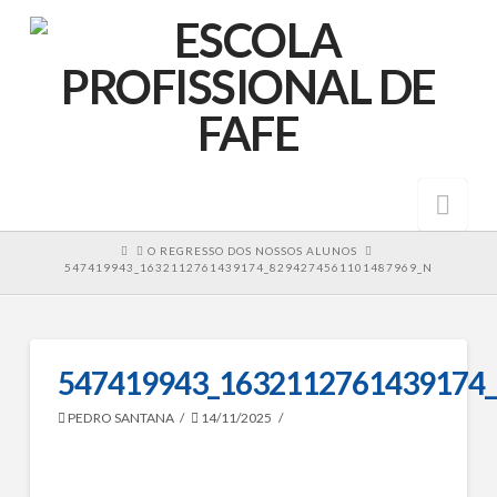
Nav
HOME
O REGRESSO DOS NOSSOS ALUNOS
547419943_1632112761439174_8294274561101487969_N
547419943_1632112761439174
PEDRO SANTANA
14/11/2025