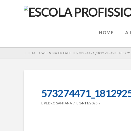
HOME
A
HOME
HALLOWEEN NA EP FAFE
573274471_18129254203483291
573274471_181292
PEDRO SANTANA
14/11/2025