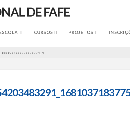
 ESCOLA
CURSOS
PROJETOS
INSCRIÇ
_1681037183775575774_N
54203483291_1681037183775