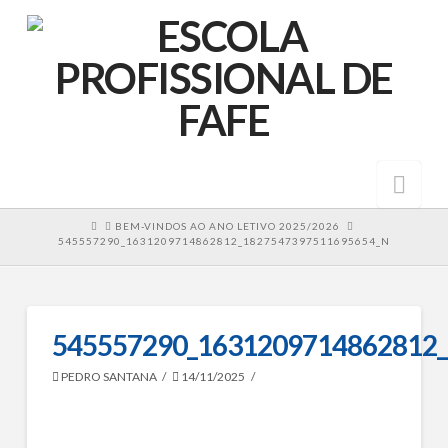
Nav
HOME
BEM-VINDOS AO ANO LETIVO 2025/2026
545557290_1631209714862812_1827547397511695654_N
545557290_1631209714862812
PEDRO SANTANA
14/11/2025