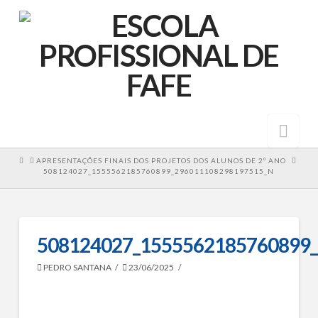
Nav
HOME
APRESENTAÇÕES FINAIS DOS PROJETOS DOS ALUNOS DE 2º ANO
508124027_1555562185760899_296011108298197515_N
508124027_1555562185760899
PEDRO SANTANA
23/06/2025