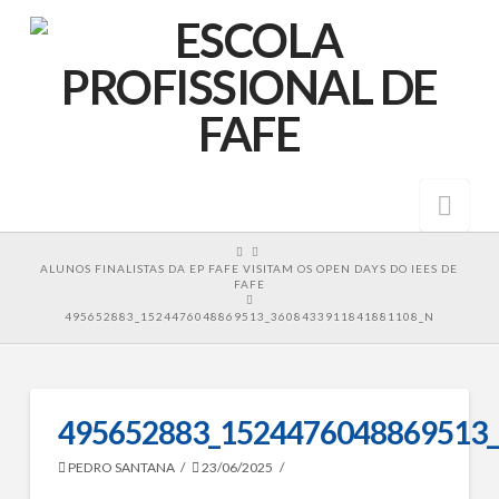
Nav
HOME
ALUNOS FINALISTAS DA EP FAFE VISITAM OS OPEN DAYS DO IEES DE
FAFE
495652883_1524476048869513_3608433911841881108_N
495652883_1524476048869513
PEDRO SANTANA
23/06/2025