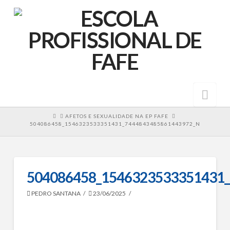
Nav
HOME
AFETOS E SEXUALIDADE NA EP FAFE
504086458_1546323533351431_7444843485861443972_N
504086458_1546323533351431
PEDRO SANTANA
23/06/2025