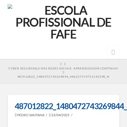
Nav
HOME
CYBER SEGURANÇA NAS REDES SOCIAIS: APRENDIZAGEM CONTÍNUA!
487012822_1480472743269844_446237574751242298_N
487012822_1480472743269844
PEDRO SANTANA
23/04/2025