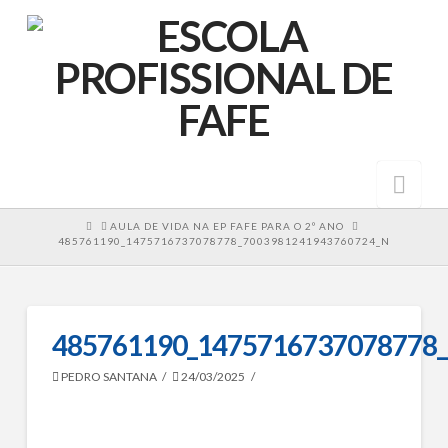
Nav
HOME
AULA DE VIDA NA EP FAFE PARA O 2º ANO
485761190_1475716737078778_7003981241943760724_N
485761190_1475716737078778
PEDRO SANTANA
24/03/2025