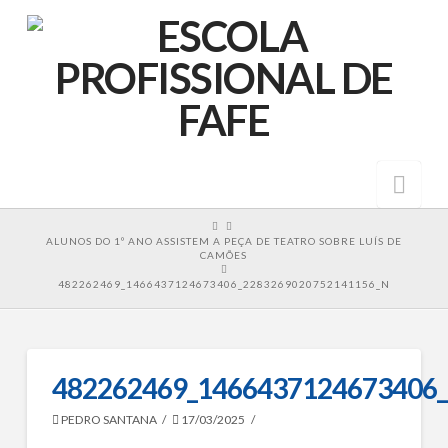
Nav
HOME
ALUNOS DO 1º ANO ASSISTEM A PEÇA DE TEATRO SOBRE LUÍS DE
CAMÕES
482262469_1466437124673406_2283269020752141156_N
482262469_1466437124673406
PEDRO SANTANA
17/03/2025