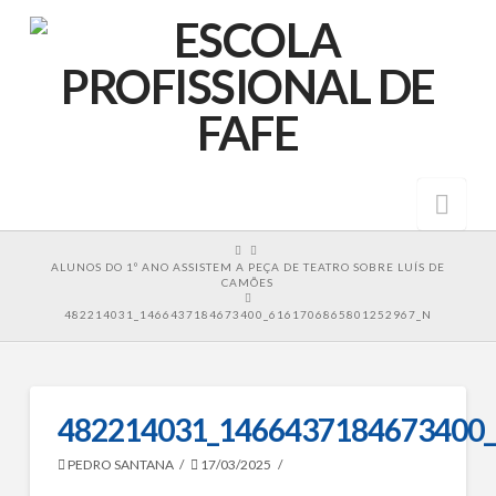
Nav
HOME
ALUNOS DO 1º ANO ASSISTEM A PEÇA DE TEATRO SOBRE LUÍS DE
CAMÕES
482214031_1466437184673400_6161706865801252967_N
482214031_1466437184673400
PEDRO SANTANA
17/03/2025