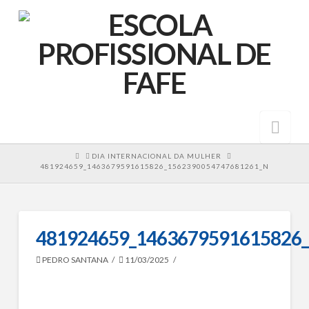
Nav
HOME
DIA INTERNACIONAL DA MULHER
481924659_1463679591615826_1562390054747681261_N
481924659_1463679591615826
PEDRO SANTANA
11/03/2025