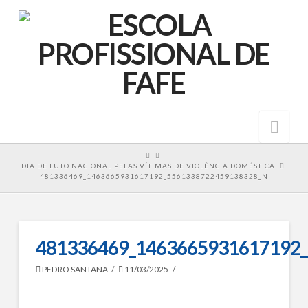
Nav
HOME
DIA DE LUTO NACIONAL PELAS VÍTIMAS DE VIOLÊNCIA DOMÉSTICA
481336469_1463665931617192_5561338722459138328_N
481336469_1463665931617192
PEDRO SANTANA
11/03/2025