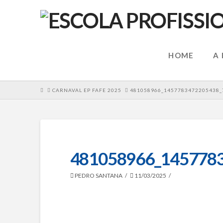
HOME
A
HOME
CARNAVAL EP FAFE 2025
481058966_1457783472205438_
481058966_145778
PEDRO SANTANA
11/03/2025