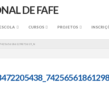
 ESCOLA
CURSOS
PROJETOS
INSCRIÇ
7425656186129873619_N
3472205438_74256561861298