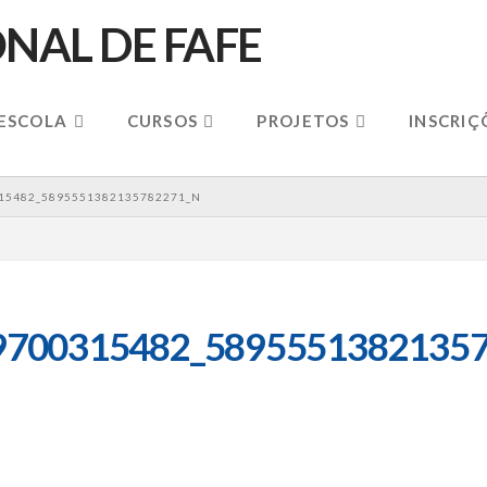
 ESCOLA
CURSOS
PROJETOS
INSCRIÇ
15482_5895551382135782271_N
9700315482_58955513821357