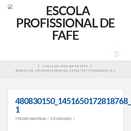
Nav
HOME
AULA DE VIDA NA EP FAFE
480830150_1451650172818768_3976277877556066410_N-1
480830150_1451650172818768_
1
PEDRO SANTANA
25/02/2025