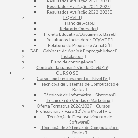
Resultados Avaliação 2020-2021
Resultados Avaliação 2021-2022
Resultados Avaliação 2022-2023
EQAVET
Plano de Ação
Relatório Operador
Projeto Educativo/Documento Base
Resultados Indicadores EQAVET
Relatório de Progresso Anual 3.º
GAE – Gabinete de Apoio à Empregabilidade
Instalações
Plano de contingência
Controlo da transmissão de Covid-19
CURSOS
Cursos em Funcionamento – Nível IV
Técnico/a de Sistemas de Computação e
Redes
Técnico/a de Informática – Sistemas
Técnico/a de Vendas e Marketing
Oferta Formativa 2026/2027 – Cursos
Profissionais – Faz o 12º Ano (Nível IV)
Técnico/a de Desenvolvimento de
Software
Técnico/a de Sistemas de Computação e
Redes