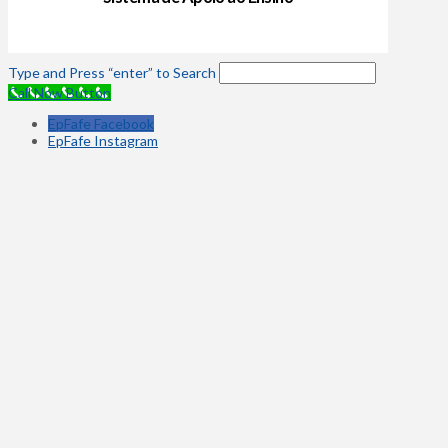
Type and Press “enter” to Search
Call Now Button
EpFafe Facebook
EpFafe Instagram