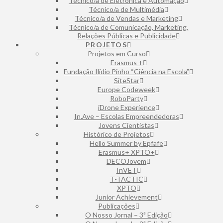
Técnico/a de Eletrónica e Automação
⁠Técnico/a de Multimédia
Técnico/a de Vendas e Marketing
Técnico/a de Comunicação, Marketing,
Relações Públicas e Publicidade
PROJETOS
Projetos em Curso
Erasmus +
Fundação Ilídio Pinho “Ciência na Escola”
SiteStar
Europe Codeweek
RoboParty
iDrone Experience
In.Ave – Escolas Empreendedoras
Jovens Cientistas
Histórico de Projetos
Hello Summer by Epfafe
Erasmus+ XPTO+
DECOJovem
InVET
T-TACTIC
XPTO
Junior Achievement
Publicações
O Nosso Jornal – 3ª Edição