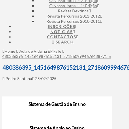
O Nosso Jornal – 2ª Edição
O Nosso Jornal – 1ª Edição
Revista Dextinos
Revista Percursos 2011-2012
Revista Percursos 2010-2011
INSCRIÇÕES
NOTÍCIAS
CONTACTOS
SEARCH
Home
Aula de Vida na EP Fafe
480386395_1451649876152131_2718609994676438771_n
480386395_1451649876152131_271860999467
Pedro Santana
25/02/2025
Sistema de Gestão de Ensino
Sistema de Apoio ao Ensino