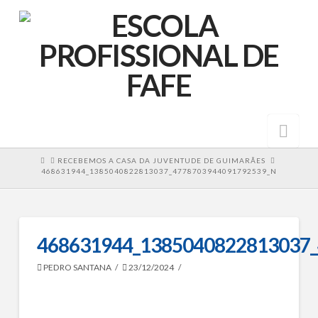
Nav
HOME
RECEBEMOS A CASA DA JUVENTUDE DE GUIMARÃES
468631944_1385040822813037_4778703944091792539_N
468631944_1385040822813037
PEDRO SANTANA
23/12/2024