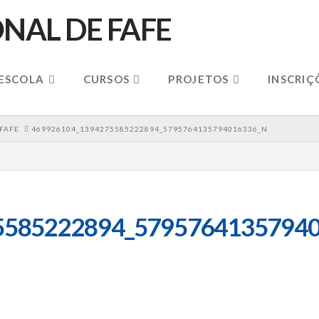
 ESCOLA
CURSOS
PROJETOS
INSCRIÇ
 FAFE
469926104_1394275585222894_5795764135794016336_N
5585222894_57957641357940