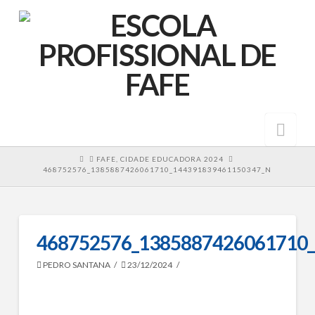
Nav
HOME
FAFE, CIDADE EDUCADORA 2024
468752576_1385887426061710_144391839461150347_N
468752576_1385887426061710
PEDRO SANTANA
23/12/2024