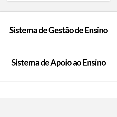
Sistema de Gestão de Ensino
Sistema de Apoio ao Ensino