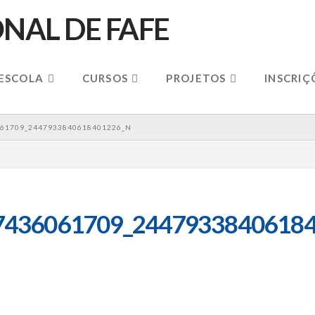
 ESCOLA
CURSOS
PROJETOS
INSCRIÇ
61709_2447933840618401226_N
7436061709_24479338406184