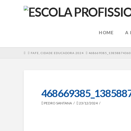
HOME
A
HOME
FAFE, CIDADE EDUCADORA 2024
468669385_13858874360
468669385_138588
PEDRO SANTANA
23/12/2024