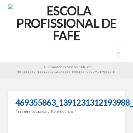
Nav
HOME
AJUDÁMOS O NOSSO CARLOS
469355863_1391231312193988_6581924287391470692_N
469355863_1391231312193988
PEDRO SANTANA
23/12/2024