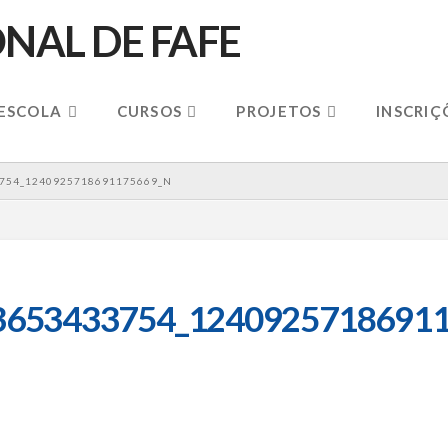
 ESCOLA
CURSOS
PROJETOS
INSCRIÇ
754_1240925718691175669_N
3653433754_12409257186911