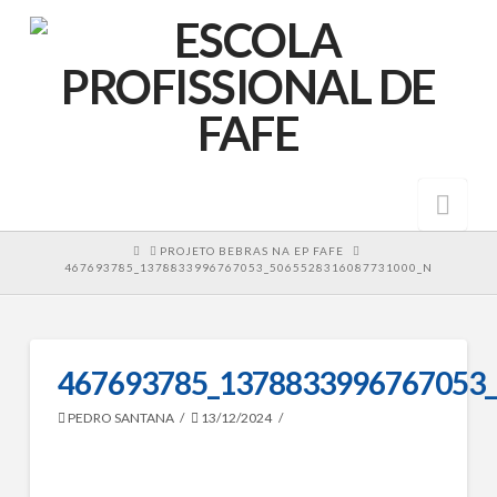
Nav
HOME
PROJETO BEBRAS NA EP FAFE
467693785_1378833996767053_5065528316087731000_N
467693785_1378833996767053
PEDRO SANTANA
13/12/2024