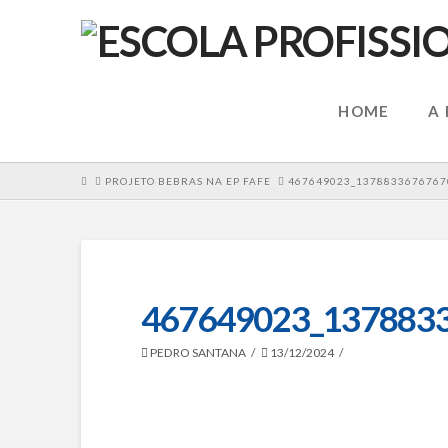
HOME
A
HOME
PROJETO BEBRAS NA EP FAFE
467649023_1378833676767
467649023_137883
PEDRO SANTANA
13/12/2024