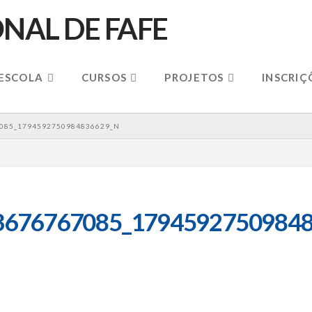
 ESCOLA
CURSOS
PROJETOS
INSCRIÇ
085_1794592750984836629_N
3676767085_17945927509848