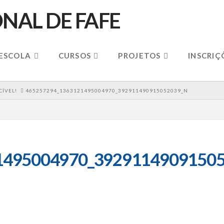
 ESCOLA
CURSOS
PROJETOS
INSCRIÇ
ÍVEL!
465257294_1363121495004970_392911490915052039_N
1495004970_39291149091505