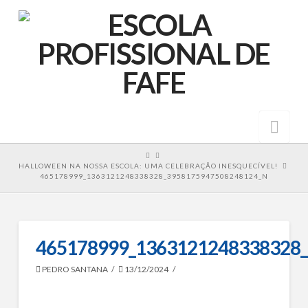
Nav
HOME
HALLOWEEN NA NOSSA ESCOLA: UMA CELEBRAÇÃO INESQUECÍVEL!
465178999_1363121248338328_3958175947508248124_N
465178999_1363121248338328
PEDRO SANTANA
13/12/2024